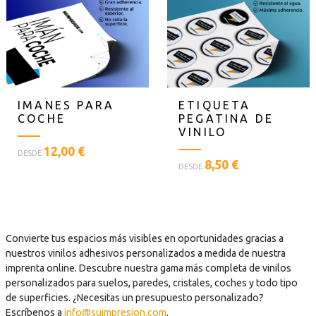
a
n
P
P
n
t
r
r
t
i
e
e
i
l
p
p
l
l
a
a
l
a
r
r
a
s
a
a
IMANES PARA
ETIQUETA
s
t
.
.
COCHE
PEGATINA DE
t
e
.
.
VINILO
e
x
.
.
<
x
12,00 €
t
DESDE
<
p
8,50 €
t
o
DESDE
p
l
o
=
l
a
=
"
a
n
"
P
n
t
P
r
t
i
r
Convierte tus espacios más visibles en oportunidades gracias a
e
i
l
e
nuestros vinilos adhesivos personalizados a medida de nuestra
p
l
l
p
imprenta online. Descubre nuestra gama más completa de vinilos
a
l
a
a
personalizados para suelos, paredes, cristales, coches y todo tipo
r
a
s
r
de superficies. ¿Necesitas un presupuesto personalizado?
a
s
t
a
Escríbenos a
info@suimpresion.com
.
.