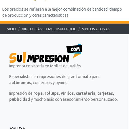
t
e
.
.
Los precios se refieren a la mejor combinación de cantidad, tiempo
e
x
.
.
de producción y otras características
x
t
.
t
o
o
=
INICIO
VINILO CLÁSICO MULTISUPERFICIE
VINILOS Y LONAS
=
"
"
P
D
r
e
e
s
p
c
a
Imprenta copistería en Mollet del Vallès.
a
r
r
Especialistas en impresiones de gran formato para
a
g
autónomos
, comercios y pymes.
.
a
.
Impresión de
ropa, rollups, vinilos, cartelería, tarjetas,
.
.
publicidad
y mucho más con asesoramiento personalizado.
.
.