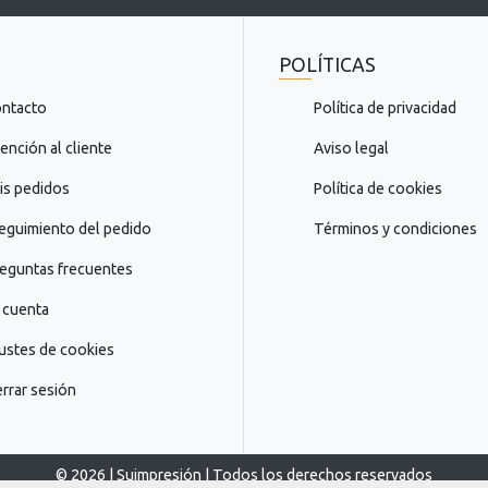
t
o
=
POLÍTICAS
"
ntacto
Política de privacidad
P
r
ención al cliente
Aviso legal
e
p
s pedidos
Política de cookies
a
r
eguimiento del pedido
Términos y condiciones
a
.
eguntas frecuentes
.
 cuenta
.
ustes de cookies
rrar sesión
© 2026 | Suimpresión | Todos los derechos reservados