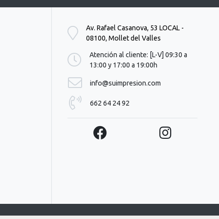
t
o
Av. Rafael Casanova, 53 LOCAL -
=
08100, Mollet del Valles
"
P
Atención al cliente: [L-V] 09:30 a
r
13:00 y 17:00 a 19:00h
e
p
info@suimpresion.com
a
r
662 64 24 92
a
.
.
.