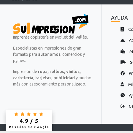
t
t
o
o
=
=
AYUDA
"
"
Co
P
P
r
r
Imprenta copistería en Mollet del Vallès.
At
e
e
Especialistas en impresiones de gran
p
p
Mi
formato para
autónomos
, comercios y
a
a
pymes.
r
r
S
a
a
Impresión de
ropa, rollups, vinilos,
.
.
Pr
cartelería, tarjetas, publicidad
y mucho
.
.
más con asesoramiento personalizado.
Mi
.
.
Aj
Ce
4.9 / 5
4.9 / 5
Reseñas de Google
Reseñas de Google