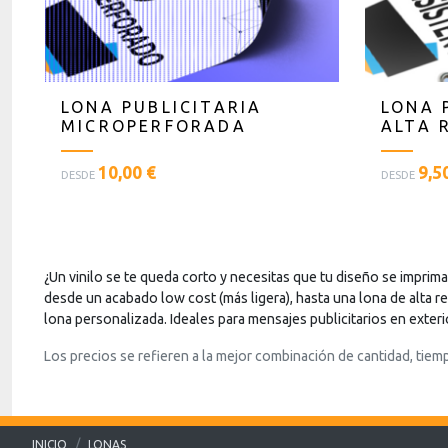
LONA PUBLICITARIA
LONA 
MICROPERFORADA
ALTA 
<
<
10,00 €
9,5
DESDE
DESDE
p
p
l
l
a
a
n
n
t
t
¿Un vinilo se te queda corto y necesitas que tu diseño se imprim
i
i
desde un acabado low cost (más ligera), hasta una lona de alta r
l
l
lona personalizada. Ideales para mensajes publicitarios en exterio
l
l
Los precios se refieren a la mejor combinación de cantidad, tiem
a
a
s
s
t
t
e
e
x
x
INICIO
LONAS