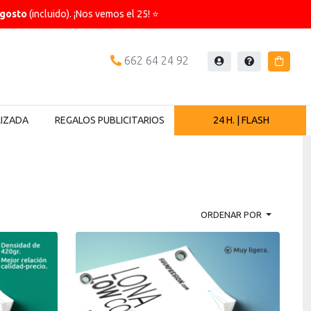
agosto
(incluido). ¡Nos vemos el 25! ⭐
662 64 24 92
Iniciar
Ayuda
Carrit
sesión
LIZADA
REGALOS PUBLICITARIOS
24 H. | FLASH
ORDENAR POR