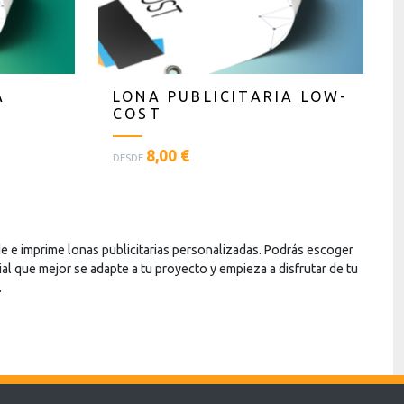
A
LONA PUBLICITARIA LOW-
COST
<
8,00 €
DESDE
p
l
a
n
t
nde e imprime lonas publicitarias personalizadas. Podrás escoger
i
al que mejor se adapte a tu proyecto y empieza a disfrutar de tu
l
.
l
a
s
t
e
x