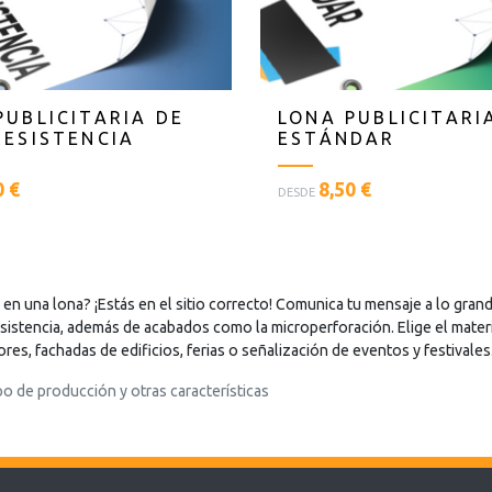
PUBLICITARIA DE
LONA PUBLICITARI
RESISTENCIA
ESTÁNDAR
<
0 €
8,50 €
DESDE
p
l
a
n
t
a en una lona? ¡Estás en el sitio correcto! Comunica tu mensaje a lo gra
i
esistencia, además de acabados como la microperforación. Elige el materi
l
res, fachadas de edificios, ferias o señalización de eventos y festivales
l
po de producción y otras características
a
s
t
e
x