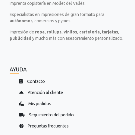
.
s
t
.
Imprenta copistería en Mollet del Vallès.
.
t
e
.
Especialistas en impresiones de gran formato para
e
x
autónomos
, comercios y pymes.
x
t
t
o
Impresión de
ropa, rollups, vinilos, cartelería, tarjetas,
o
=
publicidad
y mucho más con asesoramiento personalizado.
=
"
"
P
P
r
r
e
e
p
AYUDA
p
a
a
r
Contacto
r
a
a
.
Atención al cliente
.
.
.
.
Mis pedidos
.
Seguimiento del pedido
Preguntas frecuentes