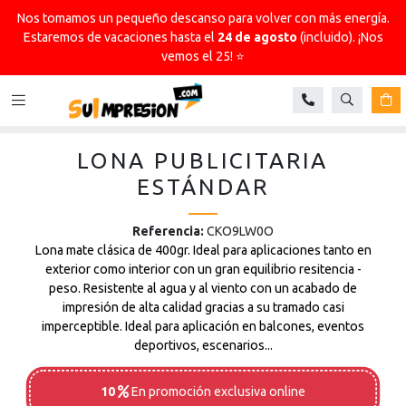
Nos tomamos un pequeño descanso para volver con más energía.
Estaremos de vacaciones hasta el
24 de agosto
(incluido). ¡Nos
vemos el 25! ⭐
Buscar
Ca
LONA PUBLICITARIA
ESTÁNDAR
Referencia:
CKO9LW0O
Lona mate clásica de 400gr. Ideal para aplicaciones tanto en
exterior como interior con un gran equilibrio resitencia -
peso. Resistente al agua y al viento con un acabado de
impresión de alta calidad gracias a su tramado casi
imperceptible. Ideal para aplicación en balcones, eventos
deportivos, escenarios...
10
En promoción
exclusiva online