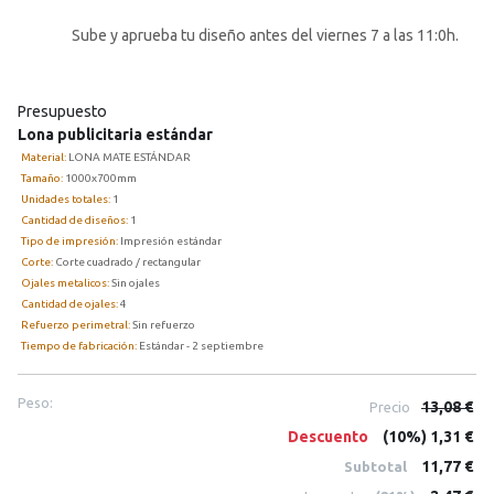
Sube y aprueba tu diseño antes del viernes 7 a las 11:0h.
Presupuesto
Lona publicitaria estándar
Material:
LONA MATE ESTÁNDAR
Tamaño:
1000x700mm
Unidades totales:
1
Cantidad de diseños:
1
Tipo de impresión:
Impresión estándar
Corte:
Corte cuadrado / rectangular
Ojales metalicos:
Sin ojales
Cantidad de ojales:
4
Refuerzo perimetral:
Sin refuerzo
Tiempo de fabricación:
Estándar - 2 septiembre
Peso:
13,08 €
Precio
Descuento
(10%) 1,31 €
11,77 €
Subtotal