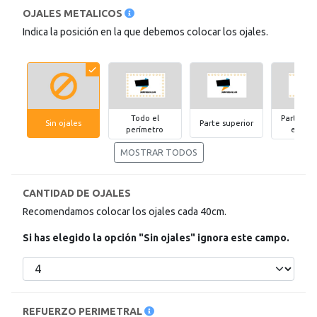
OJALES METALICOS
Indica la posición en la que debemos colocar los ojales.
Todo el
Parte sup
Sin ojales
Parte superior
perímetro
e infer
MOSTRAR TODOS
CANTIDAD DE OJALES
Recomendamos colocar los ojales cada 40cm.
Si has elegido la opción "Sin ojales" ignora este campo.
REFUERZO PERIMETRAL