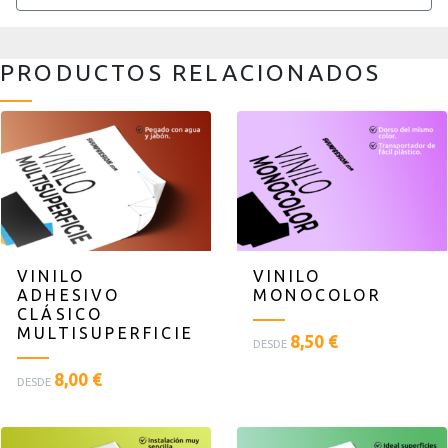
PRODUCTOS RELACIONADOS
VINILO
VINILO
ADHESIVO
MONOCOLOR
CLÁSICO
MULTISUPERFICIE
<
8,50 €
DESDE
p
<
8,00 €
l
DESDE
p
a
l
n
a
t