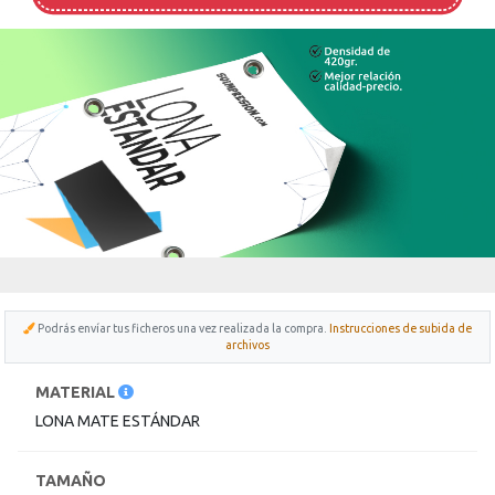
Podrás envíar tus ficheros una vez realizada la compra.
Instrucciones de subida de
archivos
Para
MATERIAL
saber
más
LONA MATE ESTÁNDAR
sobre
cada
característica
TAMAÑO
haga