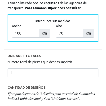
Tamaño limitado por los requisitos de las agencias de
click
sobre
transporte.
Para tamaños superiores consultar.
el
símbolo
Introduzca sus medidas
.
Ancho
Alto
También
cm
cm
puede
mostrar
toda
la
información
.
UNIDADES TOTALES
Número total de piezas que deseas imprimir.
CANTIDAD DE DISEÑOS
Ejemplo: dispones de 3 diseños para un total de 6 unidades,
indica 3 unidades aquí y 6 en "Unidades totales".