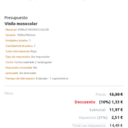
Presupuesto
Vinilo monocolor
Material:
VINILO MONOCOLOR
Tamaño:
1000x700mm
Unidades totales:
1
Cantidad de diseños:
1
Color del material:
Rojo
Tipo de impresión:
Sin impresión
Corte:
Corte cuadrado / rectangular
Impresión invertida:
No
Laminado:
Sin laminado
Tiempo de fabricación:
Estándar - 1 septiembre
Peso:
13,30 €
Precio
Descuento
(10%) 1,33 €
11,97 €
Subtotal
2,51 €
Impuestos
(21%)
14,49 €
Total con impuestos