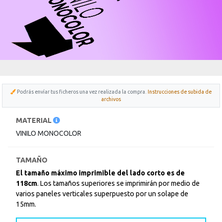
Podrás envíar tus ficheros una vez realizada la compra.
Instrucciones de subida de
archivos
Para
MATERIAL
saber
más
VINILO MONOCOLOR
sobre
cada
característica
TAMAÑO
haga
El tamaño máximo imprimible del lado corto es de
click
sobre
118cm
. Los tamaños superiores se imprimirán por medio de
el
varios paneles verticales superpuesto por un solape de
símbolo
15mm.
.