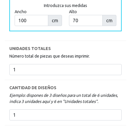
También
Introduzca sus medidas
puede
Ancho
Alto
mostrar
toda
cm
cm
la
información
.
UNIDADES TOTALES
Número total de piezas que deseas imprimir.
CANTIDAD DE DISEÑOS
Ejemplo: dispones de 3 diseños para un total de 6 unidades,
indica 3 unidades aquí y 6 en "Unidades totales".