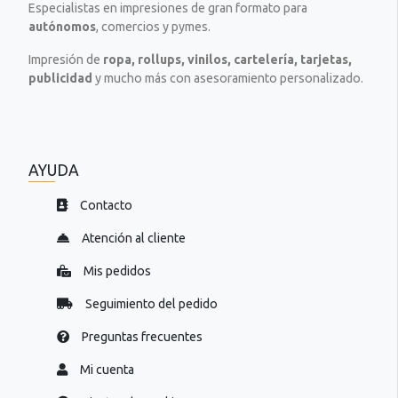
.
e
Especialistas en impresiones de gran formato para
x
x
autónomos
, comercios y pymes.
t
t
o
Impresión de
ropa, rollups, vinilos, cartelería, tarjetas,
o
=
publicidad
y mucho más con asesoramiento personalizado.
=
"
"
P
P
r
r
e
e
p
AYUDA
p
a
a
r
Contacto
r
a
a
.
Atención al cliente
.
.
.
Mis pedidos
.
.
Seguimiento del pedido
Preguntas frecuentes
Mi cuenta