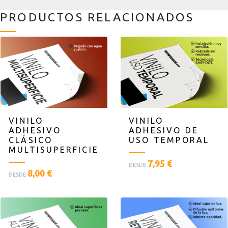
PRODUCTOS RELACIONADOS
VINILO
VINILO
ADHESIVO
ADHESIVO DE
CLÁSICO
USO TEMPORAL
MULTISUPERFICIE
<
7,95 €
DESDE
<
8,00 €
p
DESDE
p
l
l
a
a
n
n
t
t
i