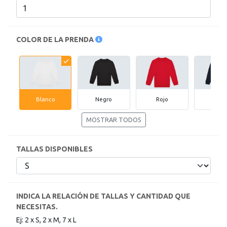
característica
haga
click
sobre
COLOR DE LA PRENDA
el
símbolo
.
También
puede
mostrar
Blanco
Negro
Rojo
Marin
toda
la
MOSTRAR TODOS
información
.
TALLAS DISPONIBLES
INDICA LA RELACIÓN DE TALLAS Y CANTIDAD QUE
NECESITAS.
Ej: 2 x S, 2 x M, 7 x L