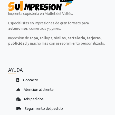
a
r
l
a
r
g
a
s
g
a
s
t
Imprenta copistería en Mollet del Vallès.
a
.
t
e
.
.
Especialistas en impresiones de gran formato para
e
x
.
.
autónomos
, comercios y pymes.
x
t
.
t
o
Impresión de
ropa, rollups, vinilos, cartelería, tarjetas,
o
=
publicidad
y mucho más con asesoramiento personalizado.
=
"
"
D
D
e
e
s
s
c
AYUDA
c
a
a
r
Contacto
r
g
g
a
Atención al cliente
a
.
.
.
Mis pedidos
.
.
Seguimiento del pedido
.