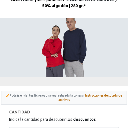
50% algodón | 280 gr.*
Podrás envíar tus ficheros una vez realizada la compra.
Instrucciones de subida de
archivos
Para
CANTIDAD
saber
más
Indica la cantidad para descubrir los
descuentos
.
sobre
cada