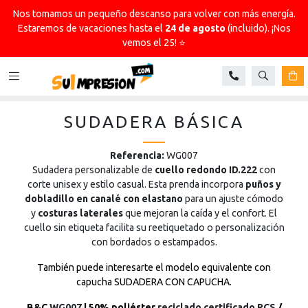
Nos tomamos un pequeño descanso para volver con más energía.
Estaremos de vacaciones hasta el
24 de agosto
(incluido). ¡Nos
vemos el 25! ⭐
Buscar
Ca
SUDADERA BÁSICA
Referencia:
WG007
Sudadera personalizable de
cuello redondo ID.222
con
corte unisex y estilo casual. Esta prenda incorpora
puños y
dobladillo en canalé con elastano
para un ajuste cómodo
y
costuras laterales
que mejoran la caída y el confort. El
cuello sin etiqueta facilita su reetiquetado o personalización
con bordados o estampados.
También puede interesarte el modelo equivalente con
capucha SUDADERA CON CAPUCHA.
B&C
WG007
| 50% poliéster
reciclado certificado RCS
/