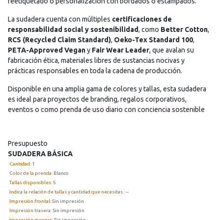
reetiquetado o personalización con bordados o estampados.
La sudadera cuenta con múltiples
certificaciones de
responsabilidad social y sostenibilidad
, como
Better Cotton
,
RCS (Recycled Claim Standard)
,
Oeko-Tex Standard 100
,
PETA-Approved Vegan
y
Fair Wear Leader
, que avalan su
fabricación ética, materiales libres de sustancias nocivas y
prácticas responsables en toda la cadena de producción.
Disponible en una amplia gama de colores y tallas, esta sudadera
es ideal para proyectos de branding, regalos corporativos,
eventos o como prenda de uso diario con conciencia sostenible
Presupuesto
SUDADERA BÁSICA
Cantidad:
1
Color de la prenda:
Blanco
Tallas disponibles:
S
Indica la relación de tallas y cantidad que necesitas.:
--
Impresión frontal:
Sin impresión
Impresión trasera:
Sin impresión
Impresión mangas:
Sin impresión