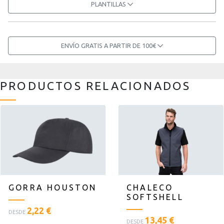
PLANTILLAS
ENVÍO GRATIS A PARTIR DE 100€
PRODUCTOS RELACIONADOS
GORRA HOUSTON
CHALECO
SOFTSHELL
<
2,22 €
DESDE
<
p
13,45 €
DESDE