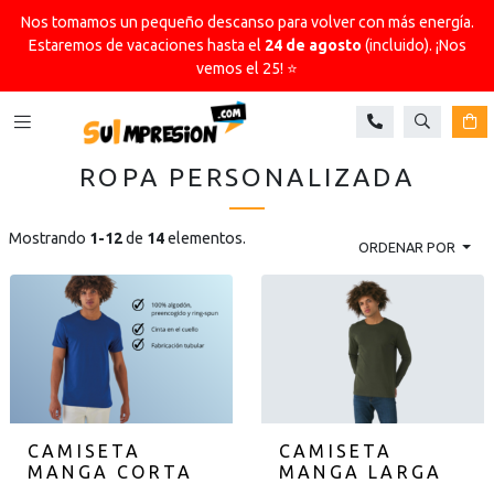
Nos tomamos un pequeño descanso para volver con más energía.
Estaremos de vacaciones hasta el
24 de agosto
(incluido). ¡Nos
vemos el 25! ⭐
Buscar
Ca
ROPA PERSONALIZADA
Mostrando
1-12
de
14
elementos.
ORDENAR POR
CAMISETA
CAMISETA
MANGA CORTA
MANGA LARGA