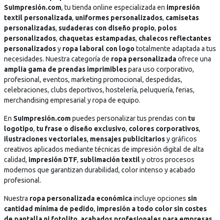
i
i
e
e
SuImpresión.com
, tu tienda online especializada en
impresión
l
l
s
s
textil personalizada
,
uniformes personalizados
,
camisetas
l
l
c
c
personalizadas
,
sudaderas con diseño propio
,
polos
a
a
a
a
personalizados
,
chaquetas estampadas
,
chalecos reflectantes
s
s
r
r
personalizados
y
ropa laboral con logo
totalmente adaptada a tus
t
t
g
g
necesidades. Nuestra categoría de
ropa personalizada
ofrece una
e
e
a
a
amplia gama de prendas imprimibles
para uso corporativo,
x
x
.
.
profesional, eventos, marketing promocional, despedidas,
t
t
.
.
celebraciones, clubs deportivos, hostelería, peluquería, ferias,
o
o
.
.
merchandising empresarial y ropa de equipo.
=
=
En
SuImpresión.com
puedes personalizar tus prendas con
tu
"
"
logotipo
,
tu frase o diseño exclusivo
,
colores corporativos
,
D
D
ilustraciones vectoriales
,
mensajes publicitarios
y gráficos
e
e
creativos aplicados mediante técnicas de impresión digital de alta
s
s
calidad,
impresión DTF
,
sublimación textil
y otros procesos
c
c
modernos que garantizan durabilidad, color intenso y acabado
a
a
profesional.
r
r
g
g
Nuestra
ropa personalizada económica
incluye opciones
sin
a
a
cantidad mínima de pedido
,
impresión a todo color sin costes
.
.
de pantalla ni fotolito
,
acabados profesionales para empresas