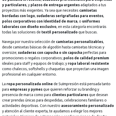
.
.
y particulares
, y
plazos de entrega urgentes
adaptados a tus
.
.
proyectos más exigentes. Ya sea que necesites
camisetas
bordadas con logo
,
sudaderas serigrafiadas para eventos
,
polos corporativos con identidad de marca
, o
uniformes
laborales con diseño exclusivo
, en esta categoría encontrarás
todas las soluciones de
textil personalizado
que buscas.
Navega por nuestra selección de
camisetas personalizables
,
desde camisetas básicas de algodón hasta camisetas técnicas y
oversize;
sudaderas con capucha o sin capucha
perfectas para
promociones o regalos corporativos;
polos de calidad premium
ideales para staff y equipos de trabajo; y
ropa laboral resistente
como chalecos, softshells y chaquetas que proyectan una imagen
profesional en cualquier entorno.
La
ropa personalizada online
de SuImpresión está pensada tanto
para
empresas y pymes
que quieren reforzar su branding y
presencia de marca como para
clientes particulares
que desean
crear prendas únicas para despedidas, celebraciones familiares o
actividades deportivas. Con nuestro
asesoramiento personalizado
y atención al cliente experta, te ayudamos a elegir los mejores