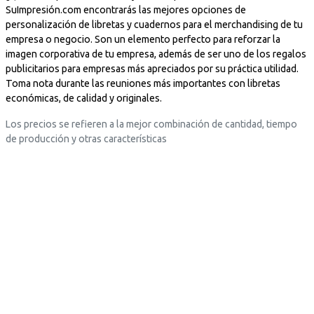
i
l
s
s
SuImpresión.com encontrarás las mejores opciones de
l
l
c
c
personalización de libretas y cuadernos para el merchandising de tu
l
a
a
a
empresa o negocio. Son un elemento perfecto para reforzar la
a
s
r
r
imagen corporativa de tu empresa, además de ser uno de los regalos
s
t
g
g
publicitarios para empresas más apreciados por su práctica utilidad.
t
e
a
a
Toma nota durante las reuniones más importantes con libretas
e
x
.
.
económicas, de calidad y originales.
x
t
.
.
Los precios se refieren a la mejor combinación de cantidad, tiempo
t
o
.
.
de producción y otras características
o
=
=
"
"
D
D
e
e
s
s
c
c
a
a
r
r
g
g
a
a
.
.
.