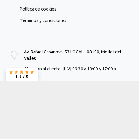
Política de cookies
Términos y condiciones
Av. Rafael Casanova, 53 LOCAL - 08100, Mollet del
Valles
Atención al cliente: [L-V] 09:30 a 13:00 y 17:00 a
19:00h
4.9 / 5
4.9 / 5
info@suimpresion.com
662 64 24 92