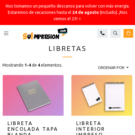
Nos tomamos un pequeño descanso para volver con más energía.
Estaremos de vacaciones hasta el
24 de agosto
(incluido). ¡Nos
vemos el 25! ⭐
Buscar
Ca
LIBRETAS
Mostrando
1-4
de
4
elementos.
ORDENAR POR
LIBRETA
LIBRETA
ENCOLADA TAPA
INTERIOR
BLANDA
IMPRESO