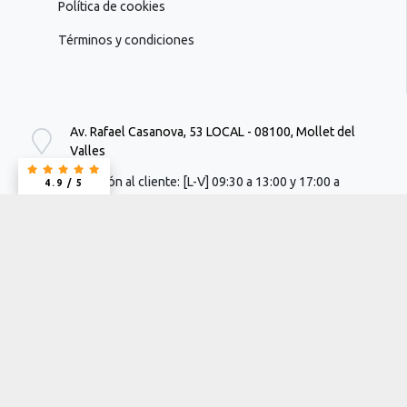
Política de cookies
Términos y condiciones
Av. Rafael Casanova, 53 LOCAL - 08100, Mollet del
Valles
Atención al cliente: [L-V] 09:30 a 13:00 y 17:00 a
4.9 / 5
4.9 / 5
19:00h
info@suimpresion.com
662 64 24 92