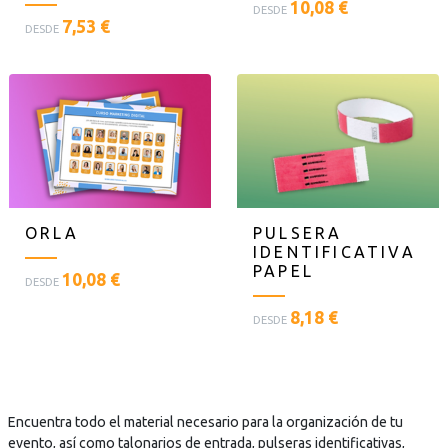
<
10,08 €
DESDE
<
7,53 €
p
DESDE
p
l
l
a
a
n
n
t
t
i
i
l
l
l
l
a
a
s
ORLA
PULSERA
s
t
IDENTIFICATIVA
t
e
PAPEL
e
<
x
10,08 €
DESDE
x
p
t
<
8,18 €
t
l
o
DESDE
p
o
a
=
l
=
n
"
a
"
t
D
n
D
i
e
t
e
Encuentra todo el material necesario para la organización de tu
l
s
i
s
evento, así como talonarios de entrada, pulseras identificativas,
l
c