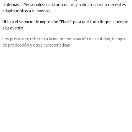
l
c
diplomas.... Personaliza cada uno de los productos como necesites
a
a
l
a
adaptándolos a tu evento.
s
r
a
r
t
g
Utiliza el servicio de impresión "Flash" para que todo llegue a tiempo
s
g
e
a
a tu evento.
t
a
x
.
e
.
t
.
Los precios se refieren a la mejor combinación de cantidad, tiempo
x
.
o
.
de producción y otras características
t
.
=
o
"
=
D
"
e
D
s
e
c
s
a
c
r
a
g
r
a
g
.
a
.
.
.
.