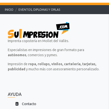
.
INICIO
EVENTOS, DIPLOMAS Y ORLAS
Imprenta copistería en Mollet del Vallès.
Especialistas en impresiones de gran formato para
autónomos
, comercios y pymes.
Impresión de
ropa, rollups, vinilos, cartelería, tarjetas,
publicidad
y mucho más con asesoramiento personalizado.
AYUDA
Contacto