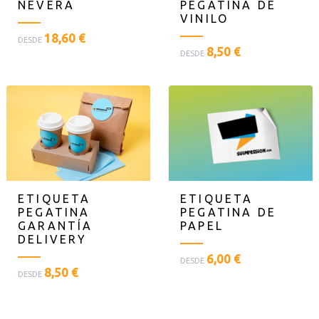
NEVERA
PEGATINA DE
VINILO
<
18,60 €
DESDE
<
p
8,50 €
DESDE
p
l
l
a
a
n
n
t
t
i
i
l
l
l
l
a
a
s
ETIQUETA
ETIQUETA
s
t
PEGATINA
PEGATINA DE
t
e
GARANTÍA
PAPEL
e
x
DELIVERY
x
t
<
6,00 €
t
o
DESDE
<
8,50 €
p
o
=
DESDE
p
l
=
"
l
a
"
D
a
n
D