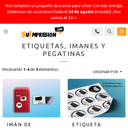
Nos tomamos un pequeño descanso para volver con más energía.
Estaremos de vacaciones hasta el
24 de agosto
(incluido). ¡Nos
vemos el 25! ⭐
Buscar
Ca
ETIQUETAS, IMANES Y
PEGATINAS
Mostrando
1-4
de
4
elementos.
ORDENAR POR
IMÁN DE
ETIQUETA