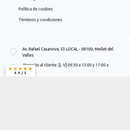
Política de cookies
Términos y condiciones
Av. Rafael Casanova, 53 LOCAL - 08100, Mollet del
Valles
Atención al cliente: [L-V] 09:30 a 13:00 y 17:00 a
19:00h
4.9 / 5
4.9 / 5
info@suimpresion.com
662 64 24 92