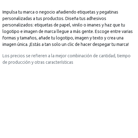
e
n
t
e
s
t
i
Impulsa tu marca o negocio añadiendo etiquetas y pegatinas
s
c
i
l
personalizadas a tus productos. Diseña tus adhesivos
c
a
l
l
personalizados: etiquetas de papel, vinilo o imanes y haz que tu
a
r
l
a
logotipo e imagen de marca llegue a más gente. Escoge entre varias
r
g
a
s
formas y tamaños, añade tu logotipo, imagen y texto y crea una
g
a
s
t
imagen única. ¡Estás a tan solo un clic de hacer despegar tu marca!
a
.
t
e
.
.
Los precios se refieren a la mejor combinación de cantidad, tiempo
e
x
.
.
de producción y otras características
x
t
.
t
o
o
=
=
"
"
D
D
e
e
s
s
c
c
a
a
r
r
g
g
a