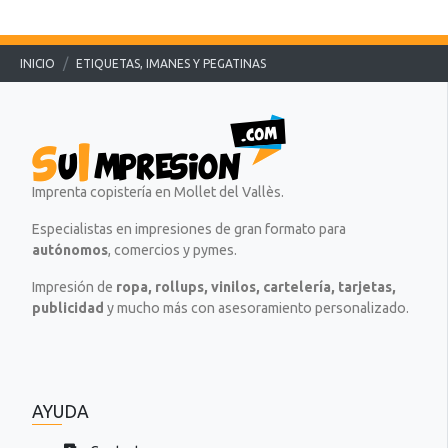
a
.
.
.
.
.
INICIO
ETIQUETAS, IMANES Y PEGATINAS
.
Imprenta copistería en Mollet del Vallès.
Especialistas en impresiones de gran formato para
autónomos
, comercios y pymes.
Impresión de
ropa, rollups, vinilos, cartelería, tarjetas,
publicidad
y mucho más con asesoramiento personalizado.
AYUDA