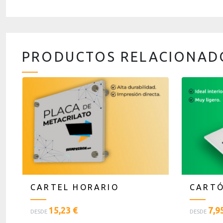
PRODUCTOS RELACIONAD
CARTEL HORARIO
CARTÓ
<
<
15,23 €
7,9
DESDE
DESDE
p
p