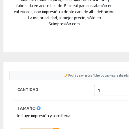
fabricada en acero lacado. Es ideal para instalación en
exteriores, con impresión a doble cara de alta definición.
La mejor calidad, al mejor precio, sólo en
SuImpresión.com.
Podrás envíar tus ficheros una vez realizada
Para
saber
CANTIDAD
más
sobre
cada
TAMAÑO
característica
haga
Incluye impresión y tornilleria.
click
sobre