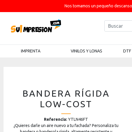
Nos tomamos un pequeño descanso p
IMPRENTA
VINILOS Y LONAS
DTF
BANDERA RÍGIDA
LOW-COST
Referencia:
YTLN46FT
¿Quieres darle un aire nuevo a tu fachada? Personaliza tu
bandera o banderola rígida, altamente resistente y