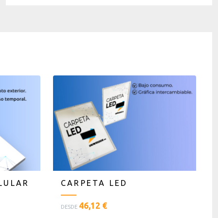
LULAR
CARPETA LED
<
46,12 €
DESDE
p