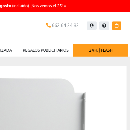
agosto
(incluido). ¡Nos vemos el 25! ⭐
662 64 24 92
Iniciar
Ayuda
Carrit
sesión
LIZADA
REGALOS PUBLICITARIOS
24 H. | FLASH
Next