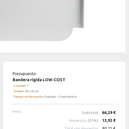
Presupuesto
Bandera rígida LOW-COST
Cantidad:
1
Tamaño:
50 x 50 cm
Tiempo de fabricación:
Estándar - 2 septiembre
Peso:
66,29 €
Subtotal
13,92 €
Impuestos
(21%)
80,21 €
Total con impuestos