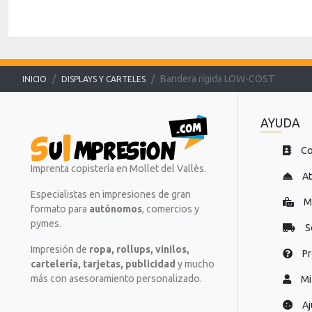
l
l
a
a
n
n
t
t
i
i
Bandera rígida LOW-COST
INICIO
DISPLAYS Y CARTELES
l
l
l
l
a
a
AYUDA
s
s
t
t
Co
e
e
Imprenta copistería en Mollet del Vallès.
x
x
At
t
t
Especialistas en impresiones de gran
o
o
Mi
formato para
autónomos
, comercios y
=
=
pymes.
S
"
"
D
P
Impresión de
ropa, rollups, vinilos,
Pr
e
r
cartelería, tarjetas, publicidad
y mucho
s
e
más con asesoramiento personalizado.
Mi
c
p
a
a
Aj