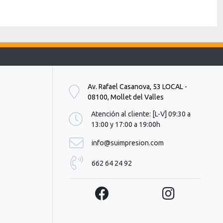
l
a
n
t
i
l
l
a
Av. Rafael Casanova, 53 LOCAL -
s
08100, Mollet del Valles
t
e
Atención al cliente: [L-V] 09:30 a
x
13:00 y 17:00 a 19:00h
t
o
info@suimpresion.com
=
662 64 24 92
"
D
e
s
c
a