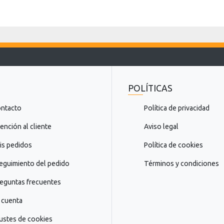
l
a
n
t
i
l
l
a
POLÍTICAS
s
t
ntacto
Política de privacidad
e
x
ención al cliente
Aviso legal
t
o
s pedidos
Política de cookies
=
eguimiento del pedido
Términos y condiciones
"
P
eguntas frecuentes
r
e
 cuenta
p
a
ustes de cookies