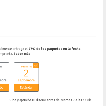
almente entrega el
97% de los paquetes en la fecha
imprenta.
Saber más
es
Miércoles
1
2
mbre
septiembre
do
Estándar
Sube y aprueba tu diseño antes del viernes 7 a las 11:0h.