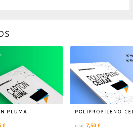
OS
N PLUMA
POLIPROPILENO CE
<
5 €
7,50 €
DESDE
p