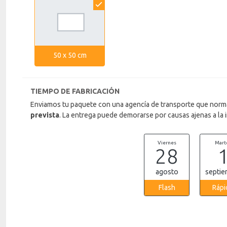
el
símbolo
.
También
puede
50 x 50 cm
mostrar
toda
la
información
.
TIEMPO DE FABRICACIÓN
Enviamos tu paquete con una agencía de transporte que norm
prevista
. La entrega puede demorarse por causas ajenas a la 
Viernes
Mart
28
agosto
septie
Flash
Rápi