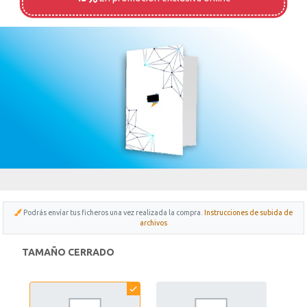
Podrás envíar tus ficheros una vez realizada la compra.
Instrucciones de subida de
archivos
Para
TAMAÑO CERRADO
saber
más
sobre
cada
característica