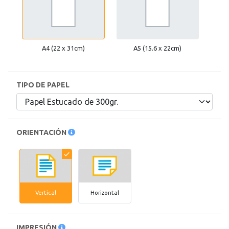
haga
click
sobre
el
símbolo
A4 (22 x 31cm)
A5 (15.6 x 22cm)
.
También
puede
TIPO DE PAPEL
mostrar
toda
la
información
.
ORIENTACIÓN
Vertical
Horizontal
IMPRESIÓN