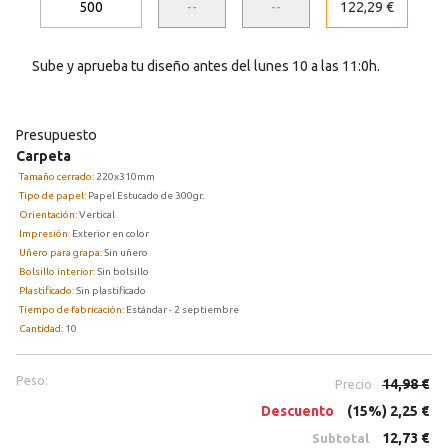
500
--
--
122,29 €
Sube y aprueba tu diseño antes del lunes 10 a las 11:0h.
Presupuesto
Carpeta
Tamaño cerrado:
220x310mm
Tipo de papel:
Papel Estucado de 300gr.
Orientación:
Vertical
Impresión:
Exterior en color
Uñero para grapa:
Sin uñero
Bolsillo interior:
Sin bolsillo
Plastificado:
Sin plastificado
Tiempo de fabricación:
Estándar - 2 septiembre
Cantidad:
10
Peso:
14,98 €
Precio
Descuento
(15%) 2,25 €
12,73 €
Subtotal