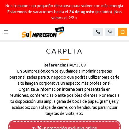
Nos tomamos un pequeño descanso para volver con más energía.
Estaremos de vacaciones hasta el
24 de agosto
(incluido). ¡Nos
vemos el 25! ⭐
Buscar
Ca
CARPETA
Referencia:
HALY33G9
En SuImpresión.com te ayudamos a imprimir carpetas
personalizadas para tu negocio que podrás utilizar para darle
a tu imagen corporativa un aspecto más profesional.
Organiza la información interna para presentarla en
reuniones, conferencias o ante posibles clientes. Ponemos a
tu disposición una amplia gama de tipos de papel, gramajes y
acabados; con solapa de cierre, con hendiduras para incluir
tarjetas de visita, etc.
15
En promoción
exclusiva online