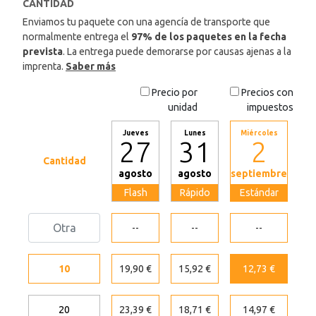
CANTIDAD
Enviamos tu paquete con una agencía de transporte que
normalmente entrega el
97% de los paquetes en la fecha
prevista
. La entrega puede demorarse por causas ajenas a la
imprenta.
Saber más
Precio por
Precios con
unidad
impuestos
Jueves
Lunes
Miércoles
27
31
2
Cantidad
agosto
agosto
septiembre
Flash
Rápido
Estándar
--
--
--
10
19,90 €
15,92 €
12,73 €
20
23,39 €
18,71 €
14,97 €