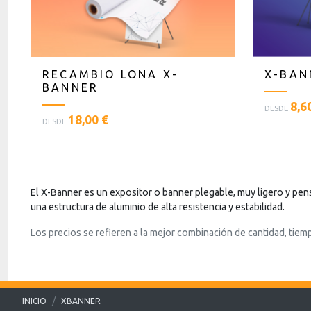
RECAMBIO LONA X-
X-BAN
BANNER
<
8,6
DESDE
<
18,00 €
p
DESDE
p
l
l
a
a
n
n
t
t
i
El X-Banner es un expositor o banner plegable, muy ligero y pensa
i
l
una estructura de aluminio de alta resistencia y estabilidad.
l
l
Los precios se refieren a la mejor combinación de cantidad, tiem
l
a
a
s
s
t
t
e
e
x
INICIO
XBANNER
x
t