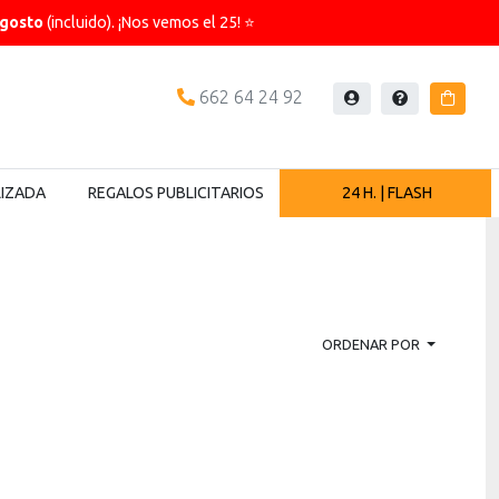
agosto
(incluido). ¡Nos vemos el 25! ⭐
662 64 24 92
Iniciar
Ayuda
Carrit
sesión
LIZADA
REGALOS PUBLICITARIOS
24 H. | FLASH
ORDENAR POR