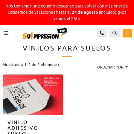
Nos tomamos un pequeño descanso para volver con más energía.
Estaremos de vacaciones hasta el
24 de agosto
(incluido). ¡Nos
vemos el 25! ⭐
Buscar
Ca
VINILOS PARA SUELOS
Mostrando
1-1
de
1
elemento.
ORDENAR POR
VINILO
ADHESIVO
SUELO