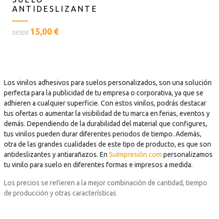
ANTIDESLIZANTE
<
15,00 €
DESDE
p
l
a
n
t
Los vinilos adhesivos para suelos personalizados, son una solución
i
perfecta para la publicidad de tu empresa o corporativa, ya que se
l
adhieren a cualquier superficie. Con estos vinilos, podrás destacar
l
tus ofertas o aumentar la visibilidad de tu marca en ferias, eventos y
a
demás. Dependiendo de la durabilidad del material que configures,
s
tus vinilos pueden durar diferentes periodos de tiempo. Además,
t
otra de las grandes cualidades de este tipo de producto, es que son
e
antideslizantes y antiarañazos. En
SuImpresión.com
personalizamos
x
tu vinilo para suelo en diferentes formas e impresos a medida.
t
Los precios se refieren a la mejor combinación de cantidad, tiempo
o
de producción y otras características
=
"
P