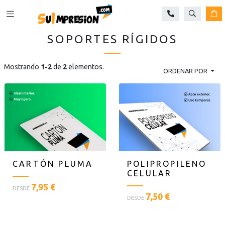
Buscar
Ca
SOPORTES RÍGIDOS
Mostrando
1-2
de
2
elementos.
ORDENAR POR
CARTÓN PLUMA
POLIPROPILENO
CELULAR
<
7,95 €
DESDE
<
p
7,50 €
DESDE
p
l
l
a