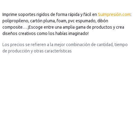
a
n
n
t
t
i
Imprime soportes rigidos de forma rápida y fácil en
SuImpresión.com
:
i
l
polipropileno, cartón pluma, foam, pvc espumado, dibón
l
l
composite… ¡Escoge entre una amplia gama de productos y crea
l
a
diseños creativos como los habías imaginado!
a
s
Los precios se refieren a la mejor combinación de cantidad, tiempo
s
t
de producción y otras características
t
e
e
x
x
t
t
o
o
=
=
"
"
P
P
r
r
e
e
p
p
a
a
r
r
a
a
.