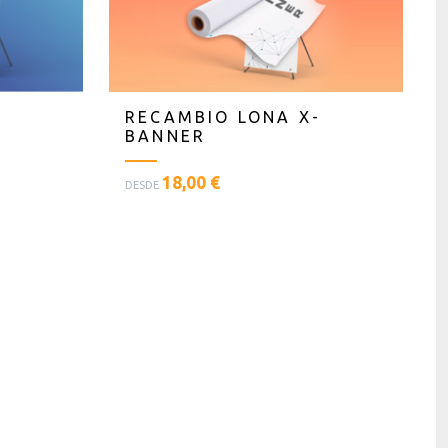
RECAMBIO LONA X-
BANNER
<
18,00 €
DESDE
p
l
a
n
t
i
l
l
a
s
t
e