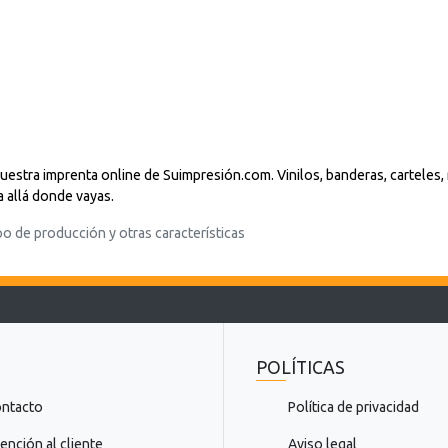
t
o
=
"
D
e
s
c
a
n nuestra imprenta online de Suimpresión.com. Vinilos, banderas, cartel
r
 allá donde vayas.
g
po de producción y otras características
a
.
.
.
POLÍTICAS
ntacto
Política de privacidad
ención al cliente
Aviso legal