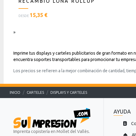
RECAMBIO LONA ROLLUP
x
t
t
o
<
o
=
15,35 €
DESDE
p
=
"
l
"
D
»
a
D
e
n
e
s
t
s
c
i
c
a
Imprime tus displays y carteles publicitarios de gran formato e
l
a
r
encuentra soportes transportables para promocionar tu empresa
l
r
g
Los precios se refieren a la mejor combinación de cantidad, tiem
a
g
a
s
a
.
t
.
.
e
.
.
INICIO
CARTELES
DISPLAYS Y CARTELES
x
.
t
o
AYUDA
=
"
Co
D
Imprenta copistería en Mollet del Vallès.
At
e