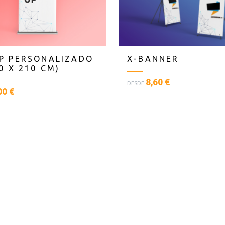
P PERSONALIZADO
X-BANNER
0 X 210 CM)
<
8,60 €
DESDE
00 €
p
l
a
n
t
i
l
l
a
s
t
e
x