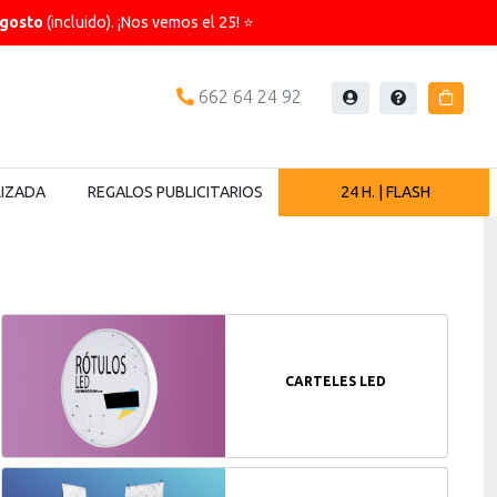
agosto
(incluido). ¡Nos vemos el 25! ⭐
662 64 24 92
Iniciar
Ayuda
Carrit
sesión
LIZADA
REGALOS PUBLICITARIOS
24 H. | FLASH
CARTELES LED