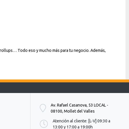
x
t
o
=
"
D
e
s
c
es, rollups… Todo eso y mucho más para tu negocio. Además,
a
r
g
a
.
.
.
Av. Rafael Casanova, 53 LOCAL -
08100, Mollet del Valles
Atención al cliente: [L-V] 09:30 a
13:00 y 17:00 a 19:00h