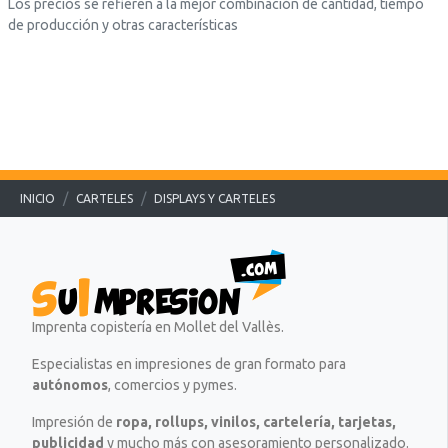
Los precios se refieren a la mejor combinación de cantidad, tiempo
e
a
.
de producción y otras características
x
.
.
t
.
o
.
=
"
P
r
e
p
INICIO
CARTELES
DISPLAYS Y CARTELES
a
r
a
.
.
.
Imprenta copistería en Mollet del Vallès.
Especialistas en impresiones de gran formato para
autónomos
, comercios y pymes.
Impresión de
ropa, rollups, vinilos, cartelería, tarjetas,
publicidad
y mucho más con asesoramiento personalizado.