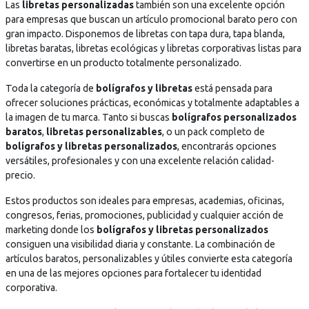
Las
libretas personalizadas
también son una excelente opción
c
c
para empresas que buscan un artículo promocional barato pero con
a
a
gran impacto. Disponemos de libretas con tapa dura, tapa blanda,
r
r
libretas baratas, libretas ecológicas y libretas corporativas listas para
g
g
convertirse en un producto totalmente personalizado.
a
a
.
.
Toda la categoría de
bolígrafos y libretas
está pensada para
.
.
ofrecer soluciones prácticas, económicas y totalmente adaptables a
.
.
la imagen de tu marca. Tanto si buscas
bolígrafos personalizados
baratos
,
libretas personalizables
, o un pack completo de
bolígrafos y libretas personalizados
, encontrarás opciones
versátiles, profesionales y con una excelente relación calidad-
precio.
Estos productos son ideales para empresas, academias, oficinas,
congresos, ferias, promociones, publicidad y cualquier acción de
marketing donde los
bolígrafos y libretas personalizados
consiguen una visibilidad diaria y constante. La combinación de
artículos baratos, personalizables y útiles convierte esta categoría
en una de las mejores opciones para fortalecer tu identidad
corporativa.