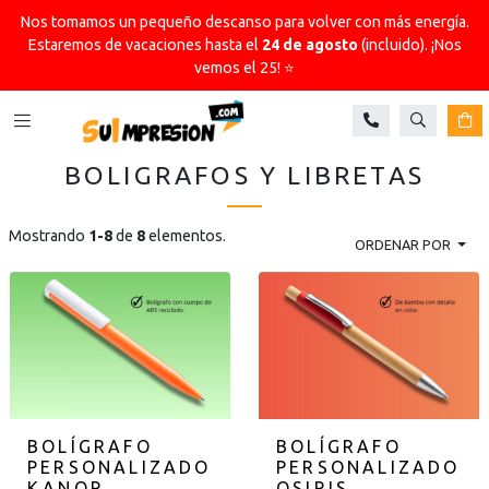
Nos tomamos un pequeño descanso para volver con más energía.
Estaremos de vacaciones hasta el
24 de agosto
(incluido). ¡Nos
vemos el 25! ⭐
Buscar
Ca
BOLIGRAFOS Y LIBRETAS
Mostrando
1-8
de
8
elementos.
ORDENAR POR
BOLÍGRAFO
BOLÍGRAFO
PERSONALIZADO
PERSONALIZADO
KANOR
OSIRIS