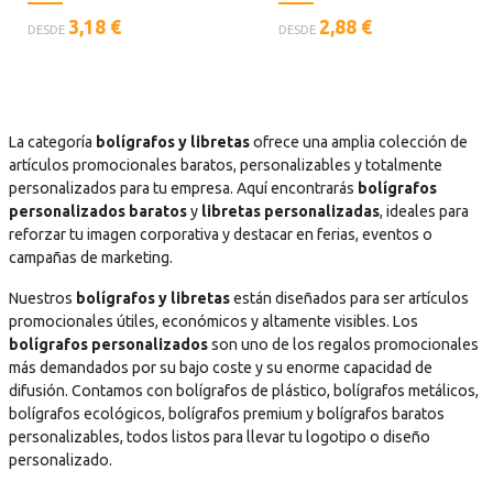
x
x
.
<
<
3,18 €
2,88 €
t
t
DESDE
DESDE
p
p
o
o
l
l
=
=
a
a
"
"
n
n
D
D
t
t
e
e
La categoría
bolígrafos y libretas
ofrece una amplia colección de
i
i
s
s
artículos promocionales baratos, personalizables y totalmente
l
l
c
c
personalizados para tu empresa. Aquí encontrarás
bolígrafos
l
l
a
a
personalizados baratos
y
libretas personalizadas
, ideales para
a
a
r
r
reforzar tu imagen corporativa y destacar en ferias, eventos o
s
s
g
g
campañas de marketing.
t
t
a
a
Nuestros
bolígrafos y libretas
están diseñados para ser artículos
e
e
.
.
promocionales útiles, económicos y altamente visibles. Los
x
x
.
.
bolígrafos personalizados
son uno de los regalos promocionales
t
t
.
.
más demandados por su bajo coste y su enorme capacidad de
o
o
difusión. Contamos con bolígrafos de plástico, bolígrafos metálicos,
=
=
bolígrafos ecológicos, bolígrafos premium y bolígrafos baratos
"
"
personalizables, todos listos para llevar tu logotipo o diseño
D
D
personalizado.
e
e
s
s